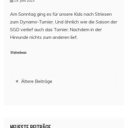
19. Juni 2023
Am Sonntag ging es für unsere Kids nach Striesen
zum Dynamo-Turnier. Und ähnlich wie die Saison der
SGD verlief auch das Turnier. Nachdem in der
Hinrunde nichts zum anderen lief,
Weiterlesen
Beitragsnavigation
Ältere Beiträge
NEUESTE BEITRÄGE