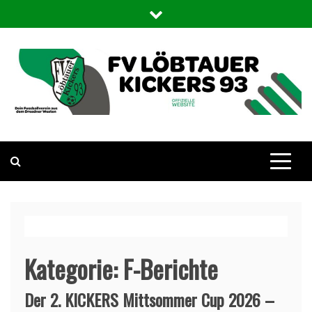
Skip
to
content
FV Löbtauer Kickers 93
Die offizielle WebSite des Fußballvereins Löbtauer Kickers in
Dresden
Kategorie:
F-Berichte
Der 2. KICKERS Mittsommer Cup 2026 –