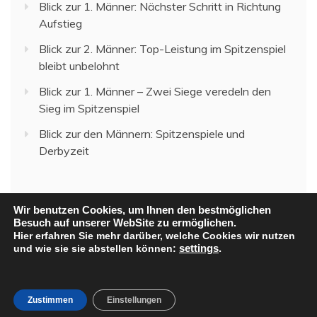
Blick zur 1. Männer: Nächster Schritt in Richtung
Aufstieg
Blick zur 2. Männer: Top-Leistung im Spitzenspiel
bleibt unbelohnt
Blick zur 1. Männer – Zwei Siege veredeln den
Sieg im Spitzenspiel
Blick zur den Männern: Spitzenspiele und
Derbyzeit
Wir benutzen Cookies, um Ihnen den bestmöglichen
Besuch auf unserer WebSite zu ermöglichen.
Hier erfahren Sie mehr darüber, welche Cookies wir nutzen
und wie sie sie abstellen können:
settings
.
All Rights Reserved 2023.
Proudly powered by WordPress
|
Theme: Recent News
by
Candid Themes
.
Zustimmen
Einstellungen