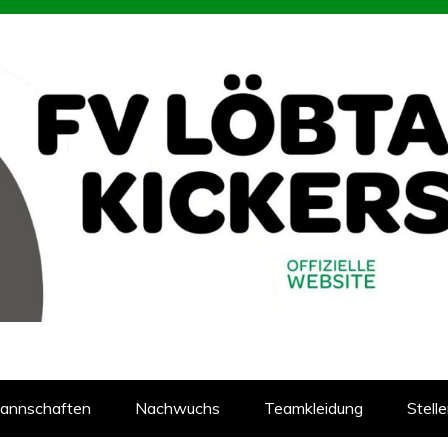
93
reins Löbtauer Kickers in Dresden
annschaften
Nachwuchs
Teamkleidung
Stell