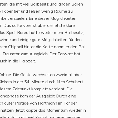
n, die mit viel Ballbesitz und langen Bällen
en aber tief und ließen wenig Räume zu.
keit erspielen. Eine dieser Möglichkeiten
 Das sollte vorerst aber die letzte klare
as Spiel. Borea hatte weiter mehr Ballbesitz,
winne und einige gute Möglichkeiten für den
em Chipball hinter die Kette nahm er den Ball
 – Traumtor zum Ausgleich. Der Torwart hat
ch in die Halbzeit.
Kabine. Die Gäste wechselten zweimal, aber
ickers in der 54. Minute durch Nico Schubert
diesem Zeitpunkt komplett verdient. Die
Drangphase kam der Ausgleich: Durch eine
ach guter Parade von Hartmann im Tor der
 nutzen. Jetzt kippte das Momentum wieder in
lten, doch mit viel Kampf und einer riesigen