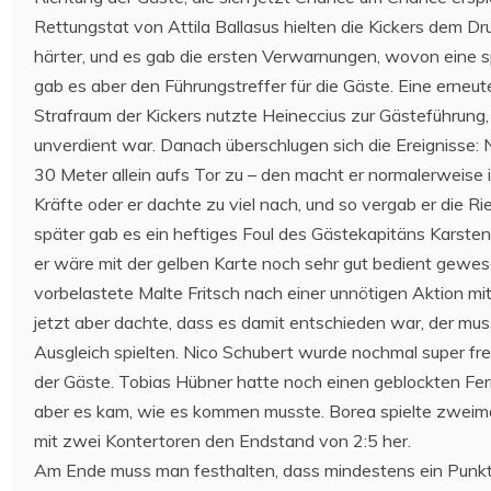
Rettungstat von Attila Ballasus hielten die Kickers dem Dr
härter, und es gab die ersten Verwarnungen, wovon eine sp
gab es aber den Führungstreffer für die Gäste. Eine erneu
Strafraum der Kickers nutzte Heineccius zur Gästeführung
unverdient war. Danach überschlugen sich die Ereignisse:
30 Meter allein aufs Tor zu – den macht er normalerweise im
Kräfte oder er dachte zu viel nach, und so vergab er die R
später gab es ein heftiges Foul des Gästekapitäns Karsten
er wäre mit der gelben Karte noch sehr gut bedient gewese
vorbelastete Malte Fritsch nach einer unnötigen Aktion mi
jetzt aber dachte, dass es damit entschieden war, der mus
Ausgleich spielten. Nico Schubert wurde nochmal super fre
der Gäste. Tobias Hübner hatte noch einen geblockten Fe
aber es kam, wie es kommen musste. Borea spielte zweimal 
mit zwei Kontertoren den Endstand von 2:5 her.
Am Ende muss man festhalten, dass mindestens ein Punk