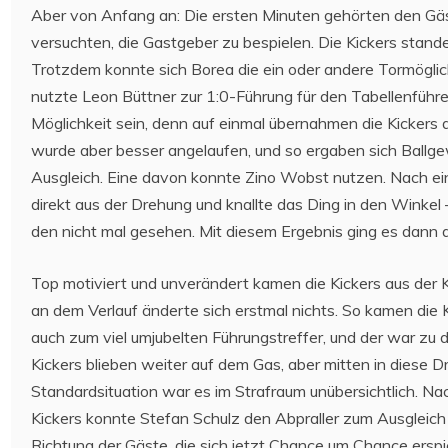
Aber von Anfang an: Die ersten Minuten gehörten den Gäste
versuchten, die Gastgeber zu bespielen. Die Kickers stand
Trotzdem konnte sich Borea die ein oder andere Tormöglich
nutzte Leon Büttner zur 1:0-Führung für den Tabellenführer.
Möglichkeit sein, denn auf einmal übernahmen die Kickers d
wurde aber besser angelaufen, und so ergaben sich Ballge
Ausgleich. Eine davon konnte Zino Wobst nutzen. Nach ein
direkt aus der Drehung und knallte das Ding in den Winkel
den nicht mal gesehen. Mit diesem Ergebnis ging es dann au
Top motiviert und unverändert kamen die Kickers aus der 
an dem Verlauf änderte sich erstmal nichts. So kamen die K
auch zum viel umjubelten Führungstreffer, und der war zu 
Kickers blieben weiter auf dem Gas, aber mitten in diese 
Standardsituation war es im Strafraum unübersichtlich. N
Kickers konnte Stefan Schulz den Abpraller zum Ausgleich
Richtung der Gäste, die sich jetzt Chance um Chance erspie