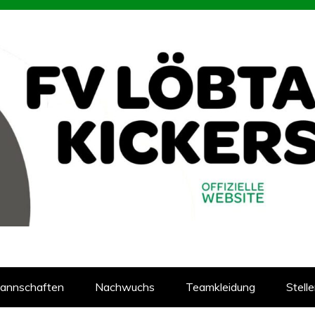
93
reins Löbtauer Kickers in Dresden
annschaften
Nachwuchs
Teamkleidung
Stell