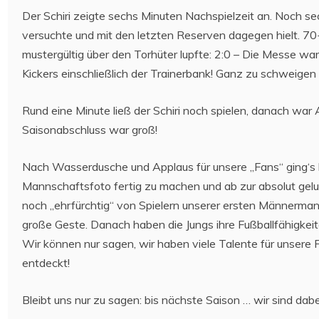
Der Schiri zeigte sechs Minuten Nachspielzeit an. Noch se
versuchte und mit den letzten Reserven dagegen hielt. 70
mustergültig über den Torhüter lupfte: 2:0 – Die Messe wa
Kickers einschließlich der Trainerbank! Ganz zu schweige
Rund eine Minute ließ der Schiri noch spielen, danach war 
Saisonabschluss war groß!
Nach Wasserdusche und Applaus für unsere „Fans“ ging‘s ku
Mannschaftsfoto fertig zu machen und ab zur absolut gel
noch „ehrfürchtig“ von Spielern unserer ersten Männerman
große Geste. Danach haben die Jungs ihre Fußballfähigkeite
Wir können nur sagen, wir haben viele Talente für unser
entdeckt!
Bleibt uns nur zu sagen: bis nächste Saison … wir sind dabe