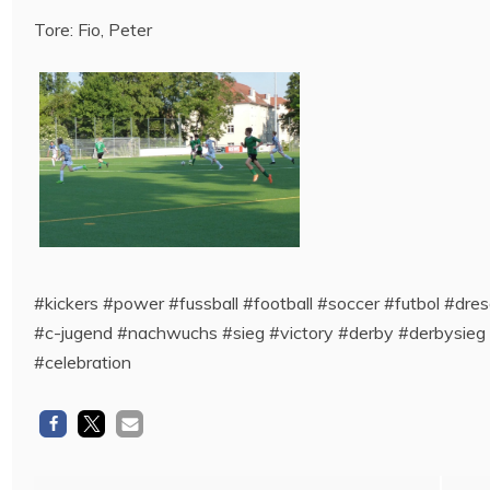
Tore: Fio, Peter
#kickers #power #fussball #football #soccer #futbol #dre
#c-jugend #nachwuchs #sieg #victory #derby #derbysieg #
#celebration