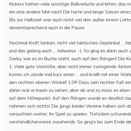
Kickers hatten viele unnötige Ballverluste und liefen, das 
ein ums andere Mal nach! Die harte und lange Saison einsc
Bis zur Halbzeit war auch nicht viel drin, außer einem Latte
dementsprechend auch in die Pause.
Nochmal Kraft tanken, nicht viel taktisches Geplänkel … h
und das gelang auch … teilweise :-). So ging es dann auch 
Derby wie es im Buche steht, auch auf den Rängen! Die Kic
1. Viele gute Vorstöße, aber nicht immer zwingende Aktione
komm, ich zünde mal kurz einen … und knallt mit einer Wa
den rechten oberen Winkel! 1:0!!! Dass sein rechter Fuß ei
dahin war er kaum zu sehen, aber ab und zu muss es eben
auf dem Höhepunkt. Auf den Rängen wurde es deutlich laut
nahmen sich nichts! Die Jungs beider Vereine haben sich ab
versuchten weiter, ihr Spiel zu spielen. Trotzdem schwand
verständlicherweise zusehends. So ging‘s bis zum Ende der