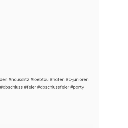
sden #nausslitz #loebtau #hafen #c-junioren
abschluss #feier #abschlussfeier #party