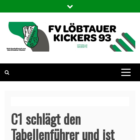
Skip
to
content
FV Löbtauer Kickers 93
Die offizielle WebSite des Fußballvereins Löbtauer Kickers in
Dresden
C1 schlägt den
Tabellenführer und ist