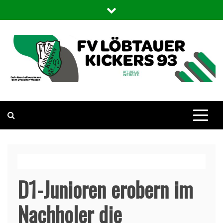
Skip
to
content
FV Löbtauer Kickers 93
Die offizielle WebSite des Fußballvereins Löbtauer Kickers in
Dresden
D1-Junioren erobern im
Nachholer die