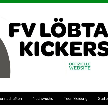
93
reins Löbtauer Kickers in Dresden
annschaften
Nachwuchs
Teamkleidung
Stell