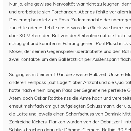
Nun ja, eine gewisse Nervosität war nicht zu leugnen, den
und erarbeitete sich Torchancen. Aber es fehlte vor allem 
Dosierung beim letzten Pass. Zudem machte der überrage
zunichte oder es fehlte uns etwas das Glück wie beim sen
über 30 Metern den Ball von der Seitenlinie auf die Latt
richtig gut und konnten in Führung gehen: Paul Plaschnick 
Moser, der seinen Gegenspieler überdribbelte und den Ball
zwei Kontakte, um den Ball letztlich per Außenspann flach
So ging es mit einem 1:0 in die zweite Halbzeit. Unsere 
anderen Fehlpass „auf Lager“, aber Anzahl und die Qualit
hatte nach einem langen Pass der Gegner eine perfekte Ge
Atem, doch Oskar Radtke riss die Arme hoch und vereitelt
erneut mehrfach am gut aufgelegten Schlussmann, der u.a
die Latte und jeweils einen Scharfschuss von Dominik Mi
Zahlreiche Kickers-Flanken wurden von der Dobritzer Hin
Schluss brachen dann alle Dämme: Clemens Röthig, 30 Sek