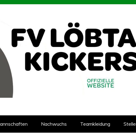
93
reins Löbtauer Kickers in Dresden
annschaften
Nachwuchs
Teamkleidung
Stell