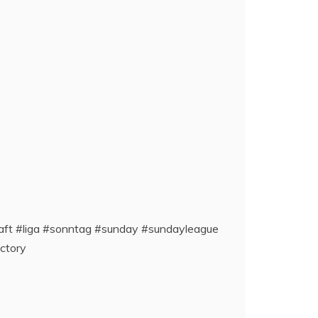
chaft #liga #sonntag #sunday #sundayleague
ictory