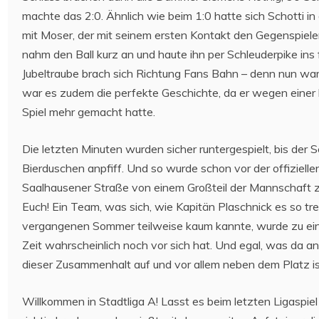
machte das 2:0. Ähnlich wie beim 1:0 hatte sich Schotti in
mit Moser, der mit seinem ersten Kontakt den Gegenspieler
nahm den Ball kurz an und haute ihn per Schleuderpike ins 
Jubeltraube brach sich Richtung Fans Bahn – denn nun war k
war es zudem die perfekte Geschichte, da er wegen einer 
Spiel mehr gemacht hatte.
Die letzten Minuten wurden sicher runtergespielt, bis der S
Bierduschen anpfiff. Und so wurde schon vor der offiziell
Saalhausener Straße von einem Großteil der Mannschaft zu
Euch! Ein Team, was sich, wie Kapitän Plaschnick es so tre
vergangenen Sommer teilweise kaum kannte, wurde zu eine
Zeit wahrscheinlich noch vor sich hat. Und egal, was da a
dieser Zusammenhalt auf und vor allem neben dem Platz is
Willkommen in Stadtliga A! Lasst es beim letzten Ligaspie