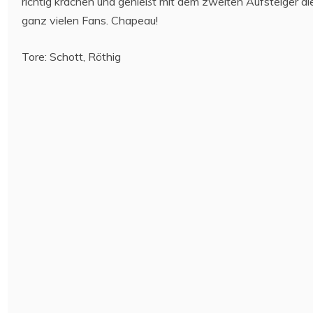
richtig krachen und genießt mit dem zweiten Aufsteiger die
ganz vielen Fans. Chapeau!
Tore: Schott, Röthig