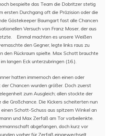
noch bespielte das Team die Dobritzer stetig
im ersten Durchgang oft die Präzision oder die
nde Gästekeeper Baumgart fast alle Chancen
sationellen Versuch von Franz Moser, der aus
e setzte. Einmal machten es unsere Weißen
vernaschte den Gegner, legte links raus zu
 in den Rückraum spielte. Max Schott brauchte
 im langen Eck unterzubringen (16.).
Männer hatten immernoch den einen oder
ät der Chancen wurden größer. Doch zuerst
legenheit zum Ausgleich; allen stockte der
e die Großchance. Die Kickers scheiterten nun
. einen Schott-Schuss aus spitzem Winkel an
ttmann und Max Zerfaß am Tor vorbeilenkte.
termannschaft abgefangen, doch kurz vor
unden vorher für Zerfaß eingewechselt,