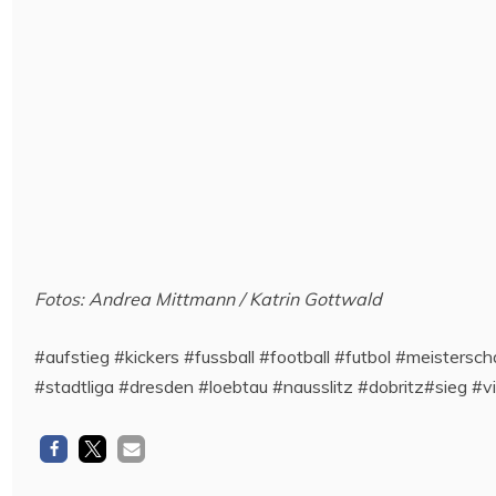
Fotos: Andrea Mittmann / Katrin Gottwald
#aufstieg #kickers #fussball #football #futbol #meisters
#stadtliga #dresden #loebtau #nausslitz #dobritz#sieg #v