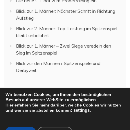
Die neue C1 lädt zum Probetraining ein
Blick zur 1. Männer: Nächster Schritt in Richtung
Aufstieg
Blick zur 2. Männer: Top-Leistung im Spitzenspiel
bleibt unbelohnt
Blick zur 1. Männer – Zwei Siege veredeln den
Sieg im Spitzenspiel
Blick zur den Männern: Spitzenspiele und
Derbyzeit
Wir benutzen Cookies, um Ihnen den bestmöglichen
Besuch auf unserer WebSite zu ermöglichen.
Hier erfahren Sie mehr darüber, welche Cookies wir nutzen
und wie sie sie abstellen können:
settings
.
All Rights Reserved 2023.
Proudly powered by WordPress
|
Theme: Recent News
by
Candid Themes
.