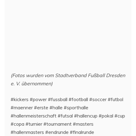
(Fotos wurden vom Stadtverband Fußball Dresden
e. V. übernommen)
#kickers #power #fussball #football #soccer #futbol
#maenner #erste #halle #sporthalle
#hallenmeisterschaft #futsal #hallencup #pokal #cup
#copa #turnier #tournament #masters
#hallenmasters #endrunde #finalrunde