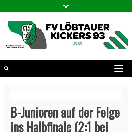
Skip
to
content
FV Löbtauer Kickers 93
Die offizielle WebSite des Fußballvereins Löbtauer Kickers in
Dresden
B-Junioren auf der Felge
ins Halbfinale (2:1 bei