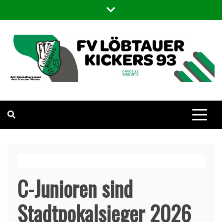
FV Löbtauer Kickers 93
Die offizielle WebSite des Fußballvereins Löbtauer Kickers in
Dresden
C-Junioren sind
Stadtpokalsieger 2026