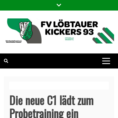
FV Löbtauer Kickers 93
Die offizielle WebSite des Fußballvereins Löbtauer Kickers in
Dresden
Die neue C1 lädt zum
Probetraining ein