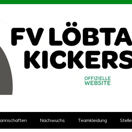
93
reins Löbtauer Kickers in Dresden
annschaften
Nachwuchs
Teamkleidung
Stell