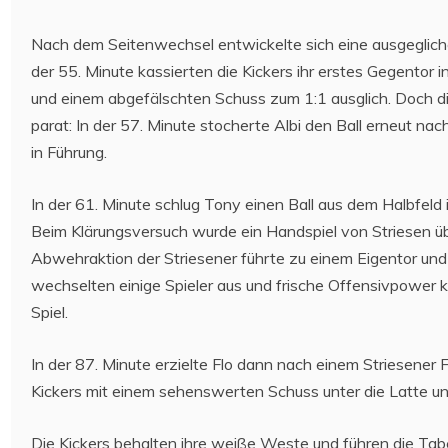
Nach dem Seitenwechsel entwickelte sich eine ausgegliche
der 55. Minute kassierten die Kickers ihr erstes Gegentor i
und einem abgefälschten Schuss zum 1:1 ausglich. Doch d
parat: In der 57. Minute stocherte Albi den Ball erneut nac
in Führung.
In der 61. Minute schlug Tony einen Ball aus dem Halbfeld
Beim Klärungsversuch wurde ein Handspiel von Striesen ü
Abwehraktion der Striesener führte zu einem Eigentor und d
wechselten einige Spieler aus und frische Offensivpower k
Spiel.
In der 87. Minute erzielte Flo dann nach einem Striesener Fe
Kickers mit einem sehenswerten Schuss unter die Latte und
Die Kickers behalten ihre weiße Weste und führen die Tabe