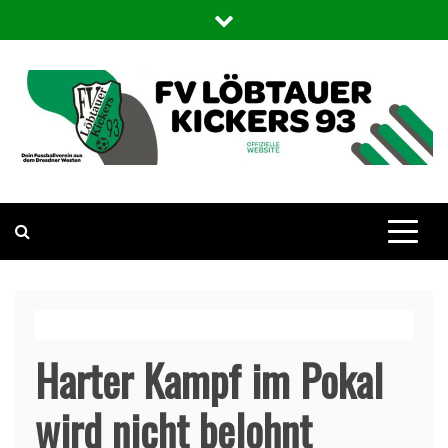
Skip
to
content
FV Löbtauer Kickers 93
Die offizielle WebSite des Fußballvereins Löbtauer Kickers in
Dresden
Harter Kampf im Pokal
wird nicht belohnt