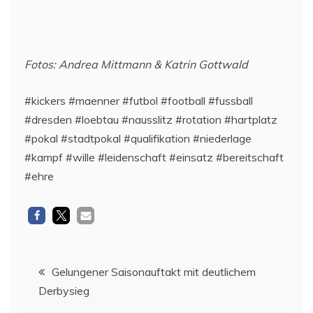
Fotos: Andrea Mittmann & Katrin Gottwald
#kickers #maenner #futbol #football #fussball
#dresden #loebtau #nausslitz #rotation #hartplatz
#pokal #stadtpokal #qualifikation #niederlage
#kampf #wille #leidenschaft #einsatz #bereitschaft
#ehre
Beitragsnavigation
Gelungener Saisonauftakt mit deutlichem
Derbysieg