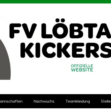
93
reins Löbtauer Kickers in Dresden
annschaften
Nachwuchs
Teamkleidung
Stell