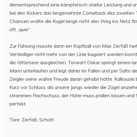
dementsprechend eine kämpferisch starke Leistung und uns 
bei den Kickers das langersehnte Comeback des zweiten T
Chancen wollte die Kugel lange nicht den Weg ins Netz fin
oft „quer“.
Zur Führung musste dann ein Kopfball von Max Zerfaß herha
Verteidiger nicht mehr von der Linie bugsiert werden kon
die Gitterseer ausgleichen: Torwart Oskar springt einem 
Mann unterlaufen und legt daher im Fallen und per Salto d
Zeigler seine wahre Freude daran gehabt hätte. Kalkouski b
Kurz vor Schluss, als unsere Jungs wieder die Zügel anzieh
strammen Flachschuss, der Hüter muss prallen lassen und S
perfekt.
Tore: Zerfaß, Schott