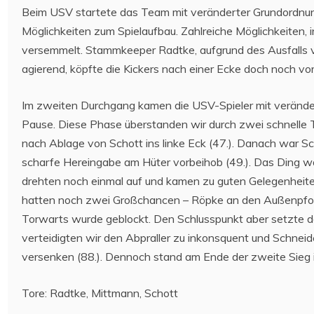
Beim USV startete das Team mit veränderter Grundordnu
Möglichkeiten zum Spielaufbau. Zahlreiche Möglichkeiten, 
versemmelt. Stammkeeper Radtke, aufgrund des Ausfalls 
agierend, köpfte die Kickers nach einer Ecke doch noch vor
Im zweiten Durchgang kamen die USV-Spieler mit verände
Pause. Diese Phase überstanden wir durch zwei schnelle To
nach Ablage von Schott ins linke Eck (47.). Danach war Sch
scharfe Hereingabe am Hüter vorbeihob (49.). Das Ding w
drehten noch einmal auf und kamen zu guten Gelegenheiten
hatten noch zwei Großchancen – Röpke an den Außenpfo
Torwarts wurde geblockt. Den Schlusspunkt aber setzte 
verteidigten wir den Abpraller zu inkonsquent und Schneide
versenken (88.). Dennoch stand am Ende der zweite Sieg 
Tore: Radtke, Mittmann, Schott