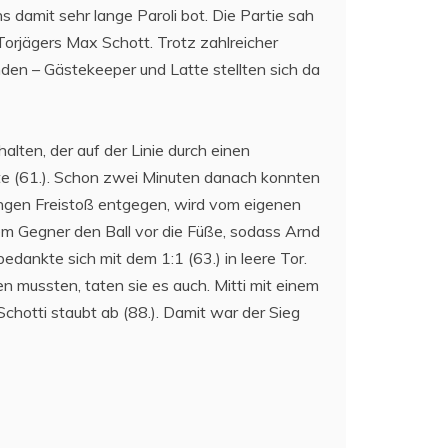
damit sehr lange Paroli bot. Die Partie sah
orjägers Max Schott. Trotz zahlreicher
den – Gästekeeper und Latte stellten sich da
lten, der auf der Linie durch einen
nte (61.). Schon zwei Minuten danach konnten
langen Freistoß entgegen, wird vom eigenen
em Gegner den Ball vor die Füße, sodass Arnd
edankte sich mit dem 1:1 (63.) in leere Tor.
en mussten, taten sie es auch. Mitti mit einem
chotti staubt ab (88.). Damit war der Sieg